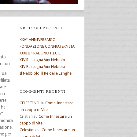
ARTICOLI RECENTI
XXV° ANNIVERSARIO
FONDAZIONE CONFRATERNITA
XXXIII° RADUNO F.I.C.E.
ento
XIV Rassegna Vini Nebiolo
nitori
XIV Rassegna Vini Nebiolo
à dai
Il Nebbiolo, il Re delle Langhe
filata
tate
COMMENTI RECENTI
n i
arte
CELESTINO
su
Come Innestare
0 ha
un ceppo di Vite
o”,
Cristian
su
Come Innestare un
armonica
ceppo di Vite
casione,
Celestino
su
Come Innestare un
rme per
ceppo di Vite