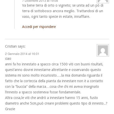
7 Dicembre 2013 at 19:08
Va bene terra di orto o vigneto; se unita ad un pò di
terra di sottobosco ancora meglio. Trattandosi di un
vaso, ogni tanto specie in estate, innaffiare.
Accedi per rispondere
Cristian
says:
2 Gennaio 2014 at 16:01
ciao
anni fa ho innestato a spacco circa 1500 viti con buoni risultati,
quest’anno dovrei innestarne altrettante e osservando questo
sistema mi sono molto incuriosito….la mia domanda riguarda il
fatto che la corteccia della pianta da innestare non è a contatto
con la “buccia” della marza…cosa che chi mi aveva insegnato
l’innesto a spacco sosteneva fosse fondamentale.
Altra cosa,le viti che andrò a innestare hanno 15 anni, fusto
diametro anche 5cm,può creare problemi questo tipo di innesto..?
Grazie